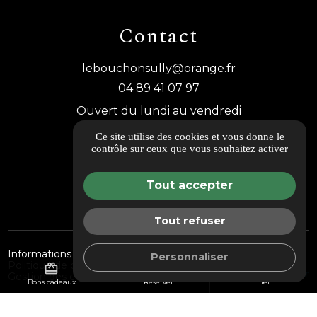
Contact
lebouchonsully@orange.fr
04 89 41 07 97
Ouvert du lundi au vendredi
12h00 - 13h30 / 19h00 - 21h30
Ce site utilise des cookies et vous donne le
contrôle sur ceux que vous souhaitez activer
Tous les avis
Tout accepter
Tout refuser
Informations complémentaires
Mentions légales
Personnaliser
Politique de confidentialité
Nos bonnes adresses
redeem
event
call
Gestion des cookies
Bons cadeaux
Réserver
Tél.