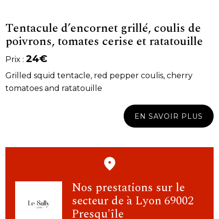
Tentacule d’encornet grillé, coulis de
poivrons, tomates cerise et ratatouille
24€
Prix :
Grilled squid tentacle, red pepper coulis, cherry
tomatoes and ratatouille
EN SAVOIR PLUS
Nos prestations sur le
secteur de à Lyon 69002
Presqu'île